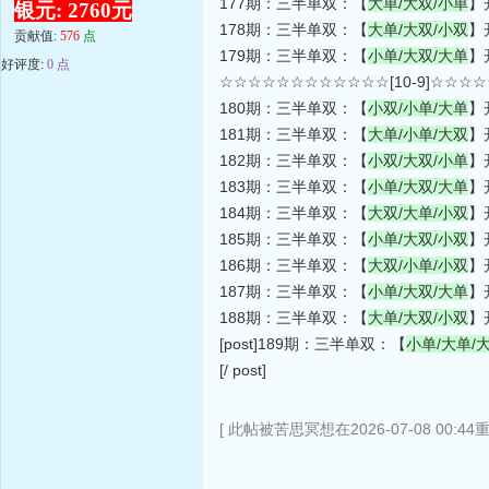
177期：三半单双：【
大单/大双/小单
】
银元: 2760元
178期：三半单双：【
大单/大双/小双
】
贡献值:
576
点
179期：三半单双：【
小单/大双/大单
】
好评度:
0 点
☆☆☆☆☆☆☆☆☆☆☆☆[10-9]☆☆☆
180期：三半单双：【
小双/小单/大单
】
181期：三半单双：【
大单/小单/大双
】
182期：三半单双：【
小双/大双/小单
】
183期：三半单双：【
小单/大双/大单
】
184期：三半单双：【
大双/大单/小双
】
185期：三半单双：【
小单/大双/小双
】
186期：三半单双：【
大双/小单/小双
】
187期：三半单双：【
小单/大双/大单
】
188期：三半单双：【
大单/大双/小双
】
[post]189期：三半单双：【
小单/大单/
[/ post]
[ 此帖被苦思冥想在2026-07-08 00:44