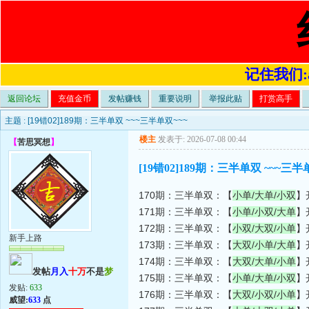
记住我们:a4
返回论坛
充值金币
发帖赚钱
重要说明
举报此贴
打赏高手
主题 :
[19错02]189期：三半单双 ~~~三半单双~~~
楼主
发表于: 2026-07-08 00:44
【
苦思冥想
】
[19错02]189期：三半单双 ~~~三半
170期：三半单双：【
小单/大单/小双
】
171期：三半单双：【
小单/小双/大单
】
172期：三半单双：【
小双/大双/小单
】
新手上路
173期：三半单双：【
大双/小单/大单
】
174期：三半单双：【
大双/大单/小单
】
发帖
月入
十万
不是
梦
175期：三半单双：【
小单/大单/小双
】
发贴:
633
176期：三半单双：【
大双/小双/小单
】
威望:
633
点