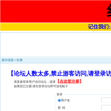
记住我们:a4
提示信息 »
红港
【论坛人数太多,禁止游客访问,请登录
【
点这里注册
】
请直接登录用户访问论坛，或请
如果您已注册,请先登录论坛即可游览帖子
登录
用户名
密 码