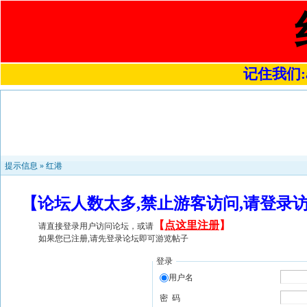
记住我们:a4
提示信息 »
红港
【论坛人数太多,禁止游客访问,请登录
【
点这里注册
】
请直接登录用户访问论坛，或请
如果您已注册,请先登录论坛即可游览帖子
登录
用户名
密 码