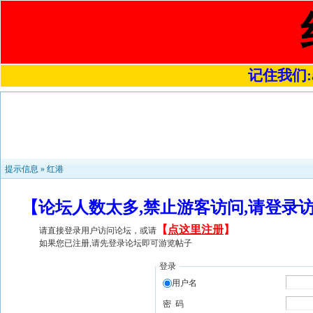
记住我们:a4
提示信息 »
红港
【论坛人数太多,禁止游客访问,请登录
【
点这里注册
】
请直接登录用户访问论坛，或请
如果您已注册,请先登录论坛即可游览帖子
登录
用户名
密 码