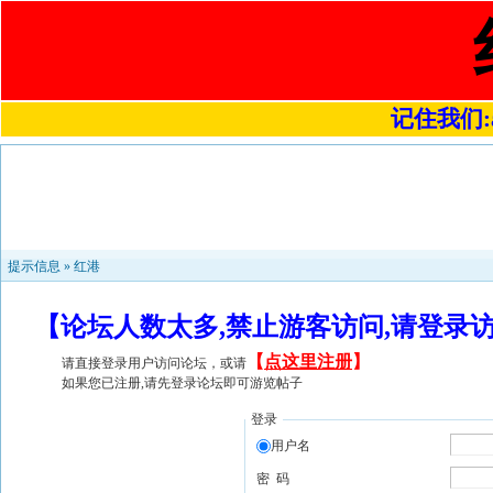
记住我们:a4
提示信息 »
红港
【论坛人数太多,禁止游客访问,请登录
【
点这里注册
】
请直接登录用户访问论坛，或请
如果您已注册,请先登录论坛即可游览帖子
登录
用户名
密 码