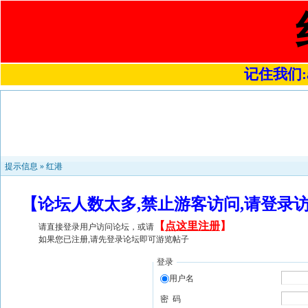
记住我们:a4
提示信息 »
红港
【论坛人数太多,禁止游客访问,请登录
【
点这里注册
】
请直接登录用户访问论坛，或请
如果您已注册,请先登录论坛即可游览帖子
登录
用户名
密 码