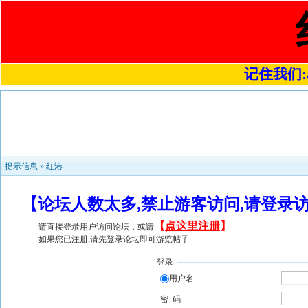
记住我们:a4
提示信息 »
红港
【论坛人数太多,禁止游客访问,请登录
【
点这里注册
】
请直接登录用户访问论坛，或请
如果您已注册,请先登录论坛即可游览帖子
登录
用户名
密 码