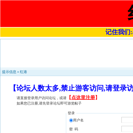
记住我们:a4
提示信息 »
红港
【论坛人数太多,禁止游客访问,请登录
【
点这里注册
】
请直接登录用户访问论坛，或请
如果您已注册,请先登录论坛即可游览帖子
登录
用户名
密 码