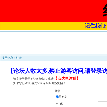
记住我们:a4
提示信息 »
红港
【论坛人数太多,禁止游客访问,请登录
【
点这里注册
】
请直接登录用户访问论坛，或请
如果您已注册,请先登录论坛即可游览帖子
登录
用户名
密 码