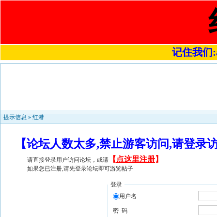
记住我们:a4
提示信息 »
红港
【论坛人数太多,禁止游客访问,请登录
【
点这里注册
】
请直接登录用户访问论坛，或请
如果您已注册,请先登录论坛即可游览帖子
登录
用户名
密 码