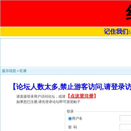
记住我们:a4
提示信息 »
红港
【论坛人数太多,禁止游客访问,请登录
【
点这里注册
】
请直接登录用户访问论坛，或请
如果您已注册,请先登录论坛即可游览帖子
登录
用户名
密 码