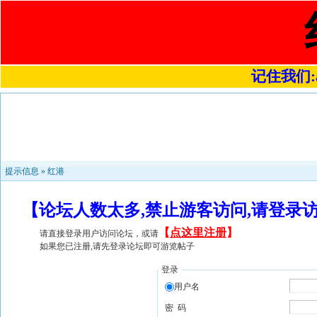
记住我们:a4
提示信息 »
红港
【论坛人数太多,禁止游客访问,请登录
【
点这里注册
】
请直接登录用户访问论坛，或请
如果您已注册,请先登录论坛即可游览帖子
登录
用户名
密 码