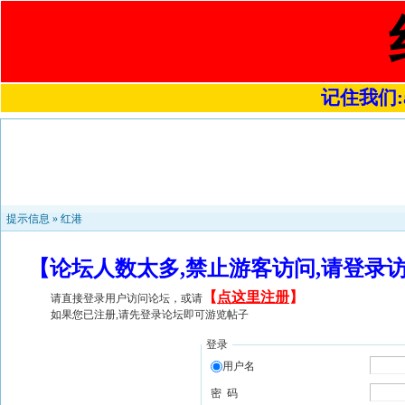
记住我们:a4
提示信息 »
红港
【论坛人数太多,禁止游客访问,请登录
【
点这里注册
】
请直接登录用户访问论坛，或请
如果您已注册,请先登录论坛即可游览帖子
登录
用户名
密 码