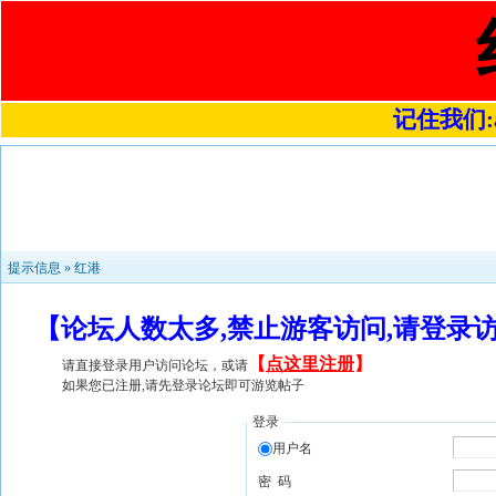
记住我们:a4
提示信息 »
红港
【论坛人数太多,禁止游客访问,请登录
【
点这里注册
】
请直接登录用户访问论坛，或请
如果您已注册,请先登录论坛即可游览帖子
登录
用户名
密 码