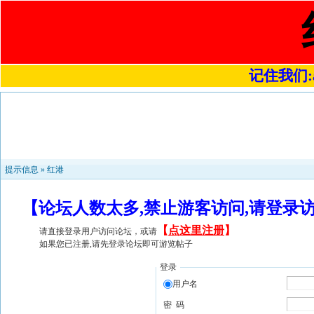
记住我们:a4
提示信息 »
红港
【论坛人数太多,禁止游客访问,请登录
【
点这里注册
】
请直接登录用户访问论坛，或请
如果您已注册,请先登录论坛即可游览帖子
登录
用户名
密 码