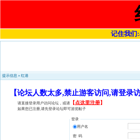
记住我们:a4
提示信息 »
红港
【论坛人数太多,禁止游客访问,请登录
【
点这里注册
】
请直接登录用户访问论坛，或请
如果您已注册,请先登录论坛即可游览帖子
登录
用户名
密 码