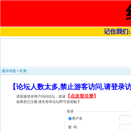
记住我们:a4
提示信息 »
红港
【论坛人数太多,禁止游客访问,请登录
【
点这里注册
】
请直接登录用户访问论坛，或请
如果您已注册,请先登录论坛即可游览帖子
登录
用户名
密 码