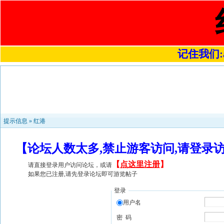
记住我们:a4
提示信息 »
红港
【论坛人数太多,禁止游客访问,请登录
【
点这里注册
】
请直接登录用户访问论坛，或请
如果您已注册,请先登录论坛即可游览帖子
登录
用户名
密 码