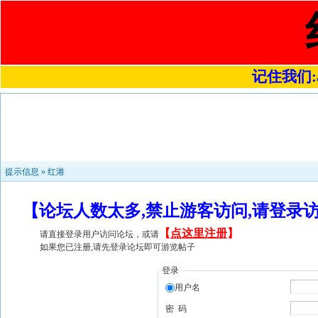
记住我们:a4
提示信息 »
红港
【论坛人数太多,禁止游客访问,请登录
【
点这里注册
】
请直接登录用户访问论坛，或请
如果您已注册,请先登录论坛即可游览帖子
登录
用户名
密 码