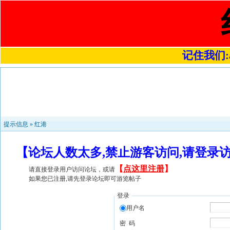
记住我们:a4
提示信息 »
红港
【论坛人数太多,禁止游客访问,请登录
【
点这里注册
】
请直接登录用户访问论坛，或请
如果您已注册,请先登录论坛即可游览帖子
登录
用户名
密 码