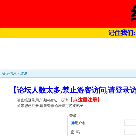
记住我们:a4
提示信息 »
红港
【论坛人数太多,禁止游客访问,请登录
【
点这里注册
】
请直接登录用户访问论坛，或请
如果您已注册,请先登录论坛即可游览帖子
登录
用户名
密 码