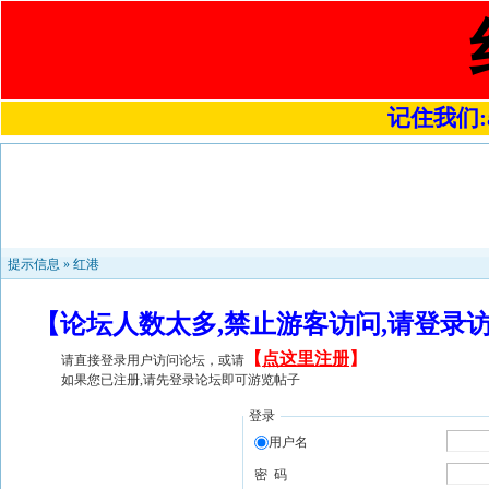
记住我们:a4
提示信息 »
红港
【论坛人数太多,禁止游客访问,请登录
【
点这里注册
】
请直接登录用户访问论坛，或请
如果您已注册,请先登录论坛即可游览帖子
登录
用户名
密 码