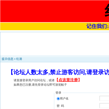
记住我们:a4
提示信息 »
红港
【论坛人数太多,禁止游客访问,请登录
【
点这里注册
】
请直接登录用户访问论坛，或请
如果您已注册,请先登录论坛即可游览帖子
登录
用户名
密 码