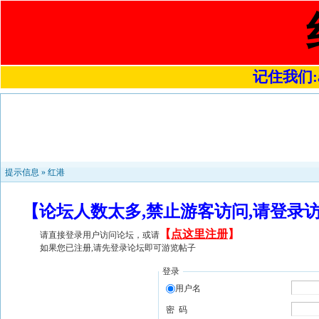
记住我们:a4
提示信息 »
红港
【论坛人数太多,禁止游客访问,请登录
【
点这里注册
】
请直接登录用户访问论坛，或请
如果您已注册,请先登录论坛即可游览帖子
登录
用户名
密 码