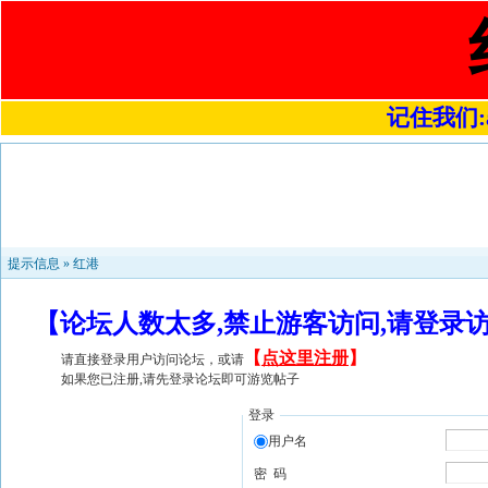
记住我们:a4
提示信息 »
红港
【论坛人数太多,禁止游客访问,请登录
【
点这里注册
】
请直接登录用户访问论坛，或请
如果您已注册,请先登录论坛即可游览帖子
登录
用户名
密 码