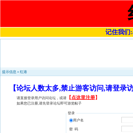
记住我们:a4
提示信息 »
红港
【论坛人数太多,禁止游客访问,请登录
【
点这里注册
】
请直接登录用户访问论坛，或请
如果您已注册,请先登录论坛即可游览帖子
登录
用户名
密 码