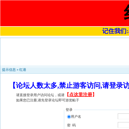
记住我们:a4
提示信息 »
红港
【论坛人数太多,禁止游客访问,请登录
【
点这里注册
】
请直接登录用户访问论坛，或请
如果您已注册,请先登录论坛即可游览帖子
登录
用户名
密 码