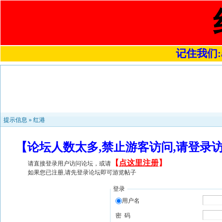
记住我们:a4
提示信息 »
红港
【论坛人数太多,禁止游客访问,请登录
【
点这里注册
】
请直接登录用户访问论坛，或请
如果您已注册,请先登录论坛即可游览帖子
登录
用户名
密 码