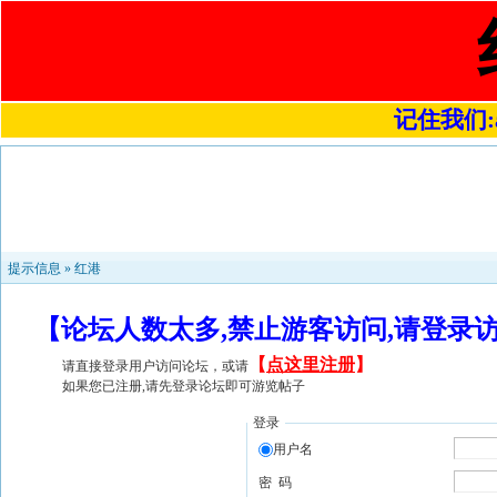
记住我们:a4
提示信息 »
红港
【论坛人数太多,禁止游客访问,请登录
【
点这里注册
】
请直接登录用户访问论坛，或请
如果您已注册,请先登录论坛即可游览帖子
登录
用户名
密 码