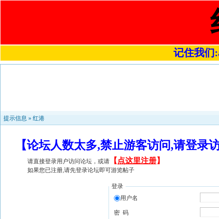
记住我们:a4
提示信息 »
红港
【论坛人数太多,禁止游客访问,请登录
【
点这里注册
】
请直接登录用户访问论坛，或请
如果您已注册,请先登录论坛即可游览帖子
登录
用户名
密 码