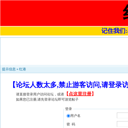
记住我们:a4
提示信息 »
红港
【论坛人数太多,禁止游客访问,请登录
【
点这里注册
】
请直接登录用户访问论坛，或请
如果您已注册,请先登录论坛即可游览帖子
登录
用户名
密 码