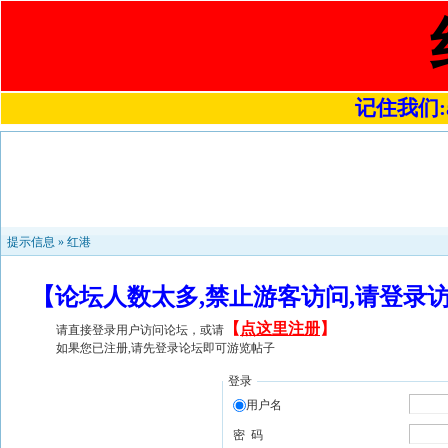
记住我们:a4
提示信息 »
红港
【论坛人数太多,禁止游客访问,请登录
【
点这里注册
】
请直接登录用户访问论坛，或请
如果您已注册,请先登录论坛即可游览帖子
登录
用户名
密 码