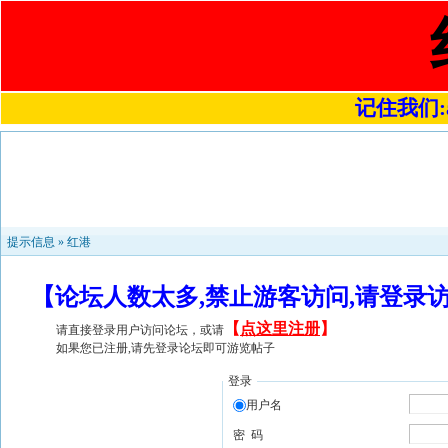
记住我们:a4
提示信息 »
红港
【论坛人数太多,禁止游客访问,请登录
【
点这里注册
】
请直接登录用户访问论坛，或请
如果您已注册,请先登录论坛即可游览帖子
登录
用户名
密 码