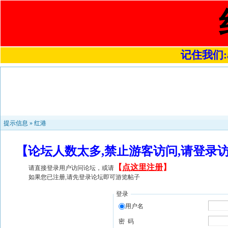
记住我们:a4
提示信息 »
红港
【论坛人数太多,禁止游客访问,请登录
【
点这里注册
】
请直接登录用户访问论坛，或请
如果您已注册,请先登录论坛即可游览帖子
登录
用户名
密 码