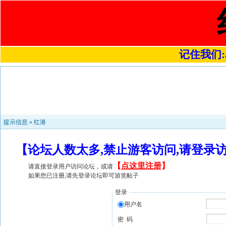
记住我们:a4
提示信息 »
红港
【论坛人数太多,禁止游客访问,请登录
【
点这里注册
】
请直接登录用户访问论坛，或请
如果您已注册,请先登录论坛即可游览帖子
登录
用户名
密 码