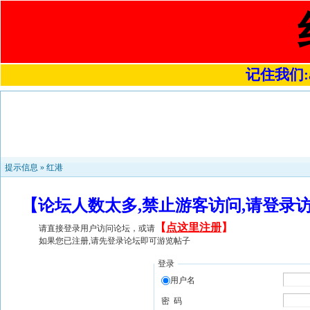
记住我们:a4
提示信息 »
红港
【论坛人数太多,禁止游客访问,请登录
【
点这里注册
】
请直接登录用户访问论坛，或请
如果您已注册,请先登录论坛即可游览帖子
登录
用户名
密 码