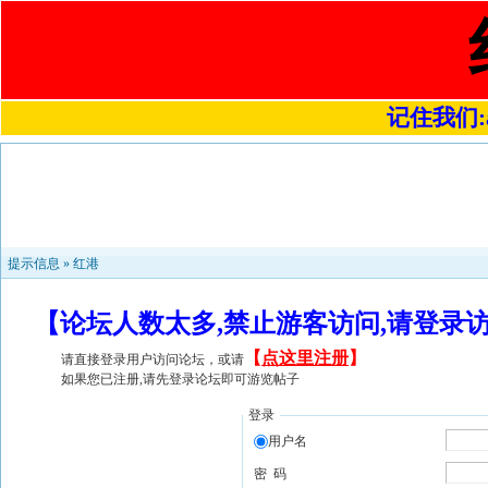
记住我们:a4
提示信息 »
红港
【论坛人数太多,禁止游客访问,请登录
【
点这里注册
】
请直接登录用户访问论坛，或请
如果您已注册,请先登录论坛即可游览帖子
登录
用户名
密 码