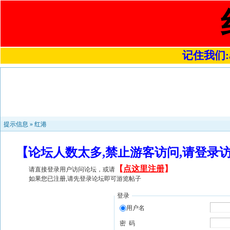
记住我们:a4
提示信息 »
红港
【论坛人数太多,禁止游客访问,请登录
【
点这里注册
】
请直接登录用户访问论坛，或请
如果您已注册,请先登录论坛即可游览帖子
登录
用户名
密 码