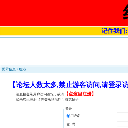
记住我们:a4
提示信息 »
红港
【论坛人数太多,禁止游客访问,请登录
【
点这里注册
】
请直接登录用户访问论坛，或请
如果您已注册,请先登录论坛即可游览帖子
登录
用户名
密 码