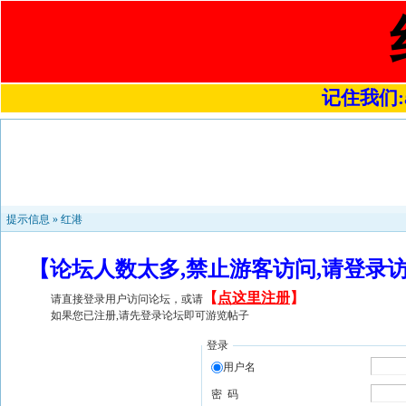
记住我们:a4
提示信息 »
红港
【论坛人数太多,禁止游客访问,请登录
【
点这里注册
】
请直接登录用户访问论坛，或请
如果您已注册,请先登录论坛即可游览帖子
登录
用户名
密 码