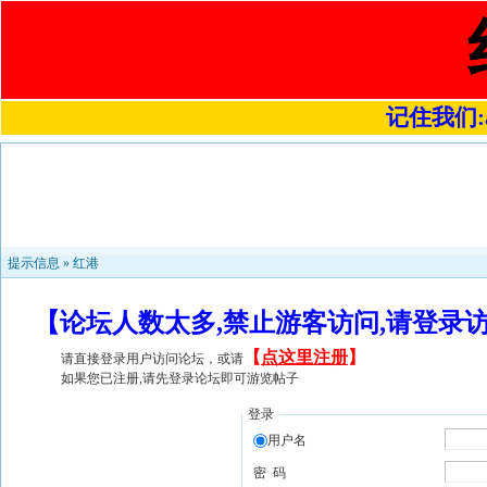
记住我们:a4
提示信息 »
红港
【论坛人数太多,禁止游客访问,请登录
【
点这里注册
】
请直接登录用户访问论坛，或请
如果您已注册,请先登录论坛即可游览帖子
登录
用户名
密 码