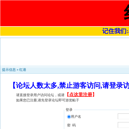
记住我们:a4
提示信息 »
红港
【论坛人数太多,禁止游客访问,请登录
【
点这里注册
】
请直接登录用户访问论坛，或请
如果您已注册,请先登录论坛即可游览帖子
登录
用户名
密 码