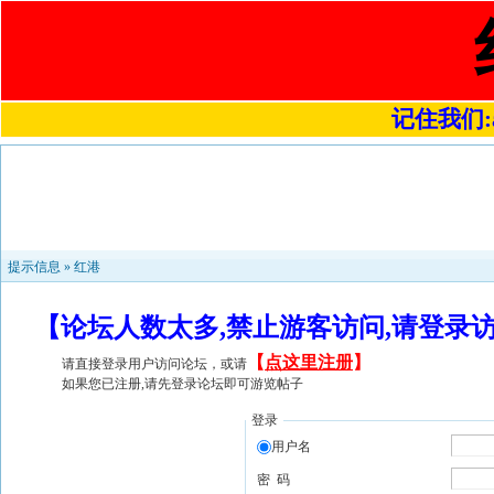
记住我们:a4
提示信息 »
红港
【论坛人数太多,禁止游客访问,请登录
【
点这里注册
】
请直接登录用户访问论坛，或请
如果您已注册,请先登录论坛即可游览帖子
登录
用户名
密 码