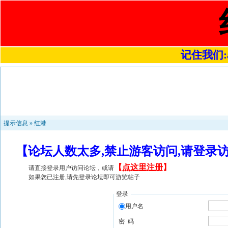
记住我们:a4
提示信息 »
红港
【论坛人数太多,禁止游客访问,请登录
【
点这里注册
】
请直接登录用户访问论坛，或请
如果您已注册,请先登录论坛即可游览帖子
登录
用户名
密 码