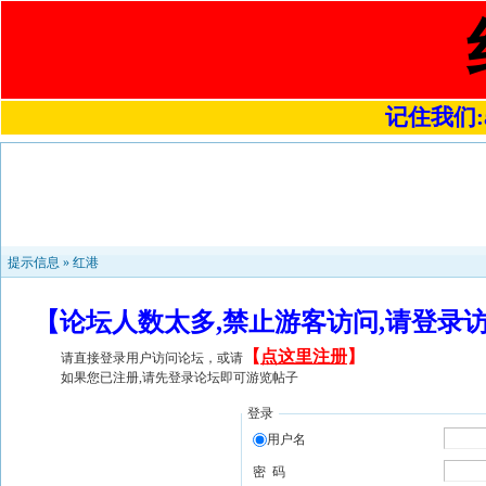
记住我们:a4
提示信息 »
红港
【论坛人数太多,禁止游客访问,请登录
【
点这里注册
】
请直接登录用户访问论坛，或请
如果您已注册,请先登录论坛即可游览帖子
登录
用户名
密 码