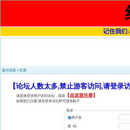
记住我们:a4
提示信息 »
红港
【论坛人数太多,禁止游客访问,请登录
【
点这里注册
】
请直接登录用户访问论坛，或请
如果您已注册,请先登录论坛即可游览帖子
登录
用户名
密 码