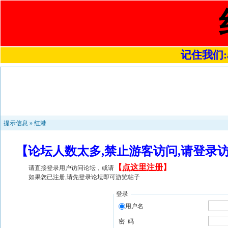
记住我们:a4
提示信息 »
红港
【论坛人数太多,禁止游客访问,请登录
【
点这里注册
】
请直接登录用户访问论坛，或请
如果您已注册,请先登录论坛即可游览帖子
登录
用户名
密 码