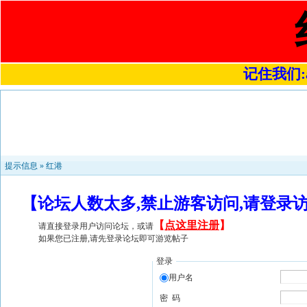
记住我们:a4
提示信息 »
红港
【论坛人数太多,禁止游客访问,请登录
【
点这里注册
】
请直接登录用户访问论坛，或请
如果您已注册,请先登录论坛即可游览帖子
登录
用户名
密 码