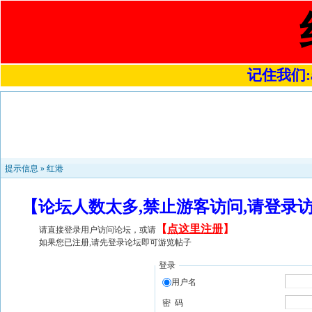
记住我们:a4
提示信息 »
红港
【论坛人数太多,禁止游客访问,请登录
【
点这里注册
】
请直接登录用户访问论坛，或请
如果您已注册,请先登录论坛即可游览帖子
登录
用户名
密 码