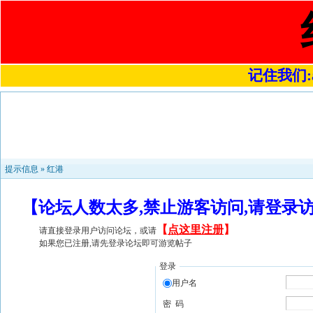
记住我们:a4
提示信息 »
红港
【论坛人数太多,禁止游客访问,请登录
【
点这里注册
】
请直接登录用户访问论坛，或请
如果您已注册,请先登录论坛即可游览帖子
登录
用户名
密 码